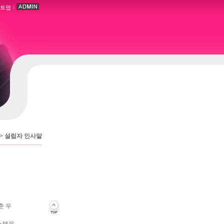
트맵
>
설립자 인사말
춘 우