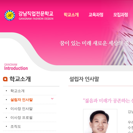
상
메
위
인
링
메
크
뉴
본
하
링
본
문
위
크
문
내
메
용
뉴
학교소개
설립자 인사말
이사장 인사말
강
이사장 프로필
우
조직도
수