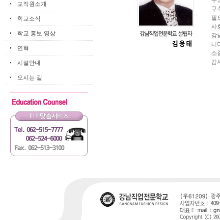
수
교직원소개
구
필
학교소식
사
학교 홍보 영상
강
니
연혁
소
감
시설안내
오시는 길
카
피
라
이
트