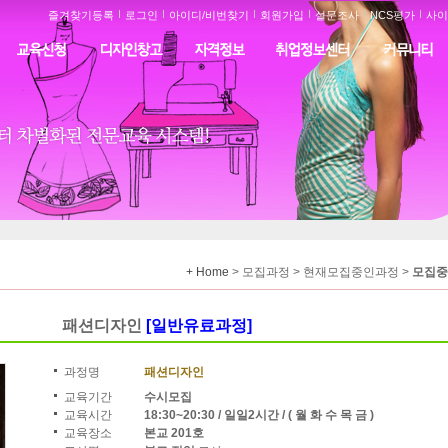
즐겨찾기등록
로그인
아이디/비번찾기
회원가입
설문조사
NCS평가
사이
+ Home
> 모집과정 > 현재모집중인과정 >
모집중
패션디자인
[일반유료과정]
과정명
패션디자인
교육기간
수시모집
교육시간
18:30~20:30 / 일일2시간 / ( 월 화 수 목 금 )
교육장소
본교 201호