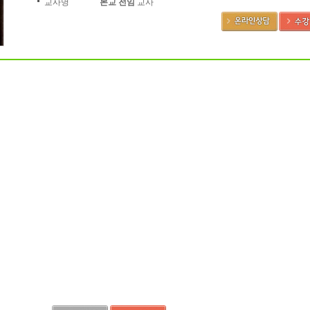
교사명
본교 전임
교사