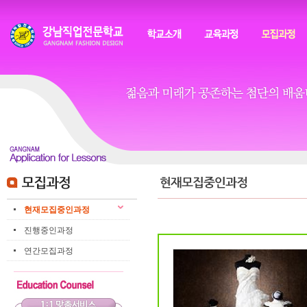
상
메
위
인
링
메
크
뉴
본
하
링
본
문
위
크
문
내
메
용
뉴
현재모집중인과정
진행중인과정
연간모집과정